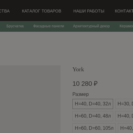
СТВА
КАТАЛОГ ТОВАРОВ
НАШИ РАБОТЫ
КОНТАК
Брусчатка
Фасадные панели
Архитектурный декор
Керамо
York
10 280
₽
Размер
H=40, D=40, 32л
H=30, 
H=60, D=40, 48л
H=40, 
H=60, D=60, 105л
H=40,