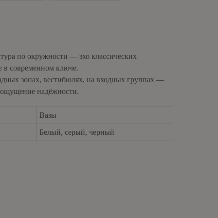
brickfordkzn@gmail.com
ктура по окружности — эхо классических
е в современном ключе.
адных зонах, вестибюлях, на входных группах —
и ощущение надёжности.
Вазы
Белый, серый, черный