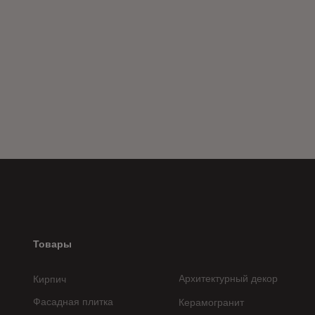
Товары
Архитектурный декор
Кирпич
Фасадная плитка
Керамогранит