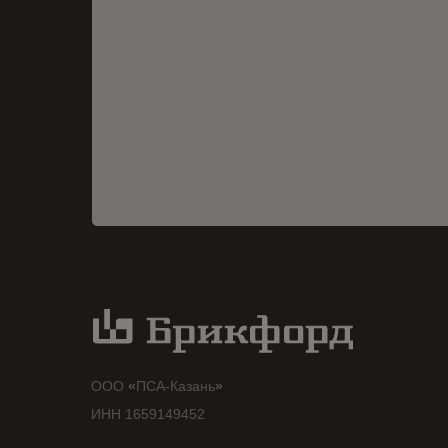
ООО
«
ПСА-Казань
»
ИНН 1659149452