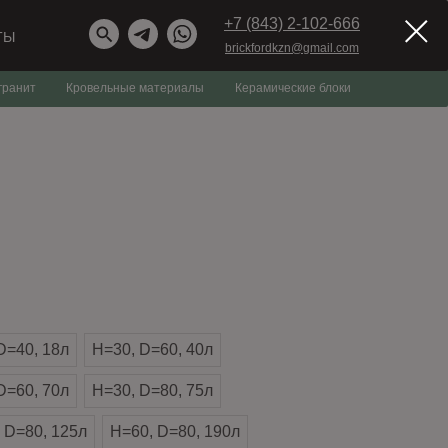
+7 (843) 2-102-666
ТЫ
brickfordkzn@gmail.com
гранит
Кровельные материалы
Керамические блоки
D=40, 18л
H=30, D=60, 40л
D=60, 70л
H=30, D=80, 75л
 D=80, 125л
H=60, D=80, 190л