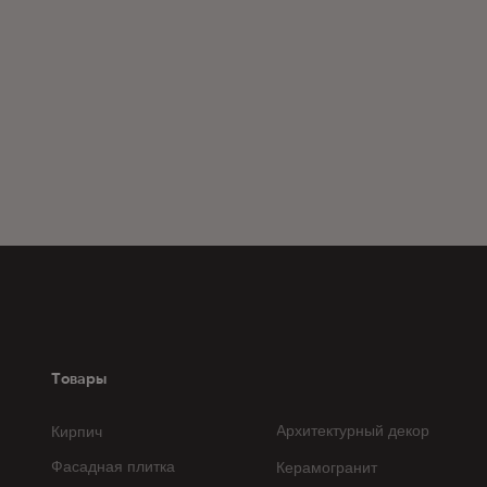
Товары
Архитектурный декор
Кирпич
Фасадная плитка
Керамогранит