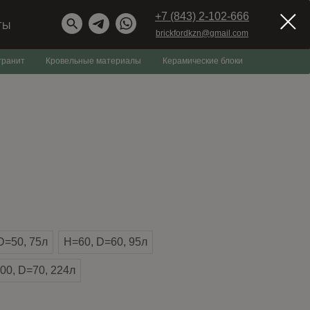
+7 (843) 2-102-666
ТЫ
brickfordkzn@gmail.com
гранит
Кровельные материалы
Керамические блоки
D=50, 75л
H=60, D=60, 95л
00, D=70, 224л