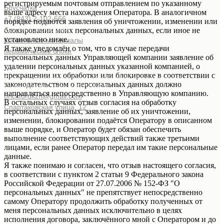
регистрируемым почтовым отправлением по указанному
Брусчатка
выше адресу места нахождения Оператора. В аналогичном
+7 (843) 2-102-666
порядке подаются заявления об уничтожении, изменении или
ООО
«
ПСА-Казань
»
блокировании моих персональных данных, если иное не
установлено ниже.
Кровельные материалы
Я также уведомлён о том, что в случае передачи
Керамические блоки
персональных данных Управляющей компании заявление об
удалении персональных данных указанной компанией, о
прекращении их обработки или блокировке в соответствии с
Сайт не является публичной офертой, определяемой
законодательством о персональных данных должно
положениями статьи 437 ГК РФ
направляться непосредственно в Управляющую компанию.
brickfordkzn@gmail.com
В остальных случаях отзыв согласия на обработку
Спартаковская улица, 12
персональных данных, заявление об их уничтожении,
изменении, блокировании подаётся Оператору в описанном
выше порядке, и Оператор будет обязан обеспечить
выполнение соответствующих действий также третьими
лицами, если ранее Оператор передал им такие персональные
данные.
Я также понимаю и согласен, что отзыв настоящего согласия,
в соответствии с пунктом 2 статьи 9 Федерального закона
Российской Федерации от 27.07.2006 № 152-ФЗ "О
персональных данных" не препятствует непосредственно
самому Оператору продолжить обработку полученных от
меня персональных данных исключительно в целях
исполнения договора, заключённого мной с Оператором и до