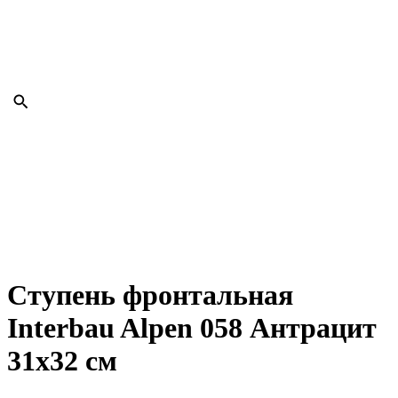
КОНТАКТЫ
+7 (843) 2-102-666
brickfordkzn@gmail.com
Ступень фронтальная
Interbau Alpen 058 Антрацит
31x32 см