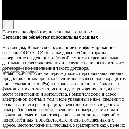
Согласие на обработку персональных данных
Согласие на обработку персональных данных
Настоящим, Я, даю своё осознанное и информированное
согласие ООО «ПСА-Казань» далее - «Оператор» на
совершение следующих действий с моими персональными
данными в целях заключения и в связи с исполнением такого
договора и по исполнении такого договора.
Сайт сделан в агентстве «Горилла»
© 2020-2026 ООО
«
ПСА-Казань
»
Я даю своё согласие на передачу моих персональных данных,
предоставленных при заключении настоящего договора (в том
числе указанных в нём) и в ходе его исполнения (таких как
фамилия, имя, отчество, место и дата рождения, пол, адрес
места регистрации и жительства, номер телефона и адрес
электронной почты, в том числе указанный ниже, сведения о
браке и дате его регистрации, сведения о детях, сведения о
номере банковского счёта, сведения о номере, серии и дате
выдачи документа, удостоверяющего личность, сведений о
приобретённых (приобретаемых) мною помещениях (их
адресе, местоположении, площади, характеристиках), цене их