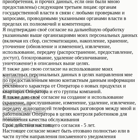
приобретения, и прочих данных, если они были мною
предоставлены) следующим третьим лицам: органам
государственной власти в связи с любыми проверками и
запросами, проводимыми указанными органами власти в
пределах их полномочий и компетенции.
Я подтверждаю своё согласие на дальнейшую обработку
указанными выше организациями моих персональных данных
(включая их сбор, систематизацию, накопление, хранение,
уточнение (обновление и изменение), извлечение,
использование, передачу (распространение, предоставление,
доступ), блокирование, удаление обезличивание,
ИНН 1659149452
уничтожение) в описанных выше целях.
Согласие на обработку персональных данных
Я также даю свою согласие на использование моих
Политика конфиденциальности
контактных персональных данных в целях направления мне
Фасадная плитка
по предоставленным мною контактным данным информации
Кирпич
рекламного характера от Оператора о новых продуктах и
Архитектурный декор
квартирах Оператора и его группы компаний.
Я также даю своё согласие на создание и использование
Фасадные панели
(хранение, прослушивание, изменение, удаление, извлечение,
Керамогранит
передачу аудиозаписей телефонных разговоров между мной и
Строительные смеси
работниками Оператора в целях контроля работников для
Каталоги
повышения качества обслуживания
brickfordkzn@gmail.com
Срок действия настоящего согласия - 5 лет.
Настоящее согласие может быть отозвано полностью или в
Товары
части путём направления письменного уведомления
Контакты