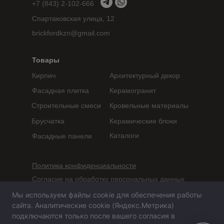
+7 (843) 2-102-666
Спартаковская улица, 12
brickfordkzn@gmail.com
Товары
Кирпич
Архитектурный декор
Фасадная плитка
Керамогранит
Строительные смеси
Кровельные материалы
Брусчатка
Керамические блоки
Каталоги
Фасадные панели
Политика конфиденциальности
Согласие на обработку персональных данных
Мы используем файлы cookie для обеспечения работы
Сайт не является публичной офертой,
сайта. Аналитические cookie (Яндекс.Метрика)
определяемой положениями статьи 437 ГК РФ
подключаются только после вашего согласия в