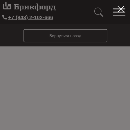
+7 (843) 2-102-666
Вернуться назад
Жилой комплекс на ул. Хади
Такташ, 47
Для облицовки фасадов выбрана
клинкерная плитка премиального
немецкого бренда Röben в сочетании со
специализированными кладочными
смесями Quick-mix — решение,