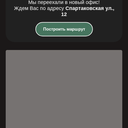
Мы переехали в новый офис!
Ждем Вас по адресу
Спартаковская ул.,
Где мы
12
находимся
Построить маршрут
Казань, Спартаковская улица, 12