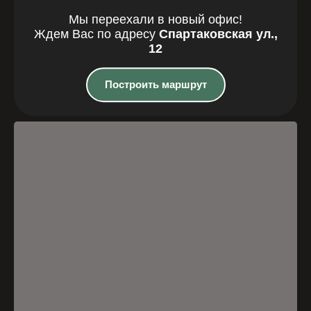
Мы переехали в новый офис!
Где мы
Ждем Вас по адресу
Спартаковская ул.,
12
находимся
Построить маршрут
Казань, Спартаковская улица, 12