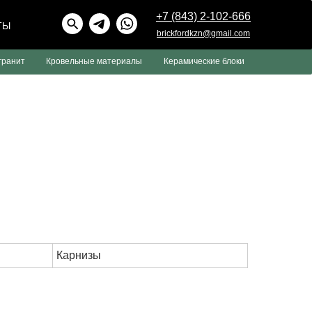
+7 (843) 2-102-666
ТЫ
brickfordkzn@gmail.com
гранит
Кровельные материалы
Керамические блоки
Карнизы