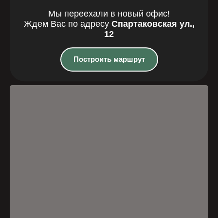
Мы переехали в новый офис!
Где мы
Ждем Вас по адресу
Спартаковская ул.,
12
находимся
Построить маршрут
Казань, Спартаковская улица, 12