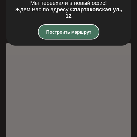
Где мы
Мы переехали в новый офис!
Ждем Вас по адресу
Спартаковская ул.,
находимся
12
Казань, Спартаковская улица, 12
Построить маршрут