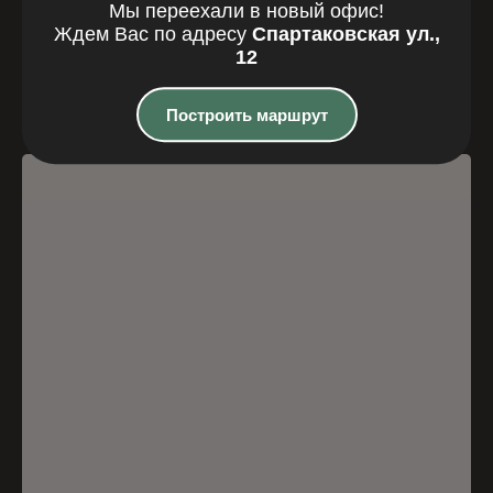
Где мы
Мы переехали в новый офис!
Ждем Вас по адресу
Спартаковская ул.,
находимся
12
Казань, Спартаковская улица, 12
Построить маршрут