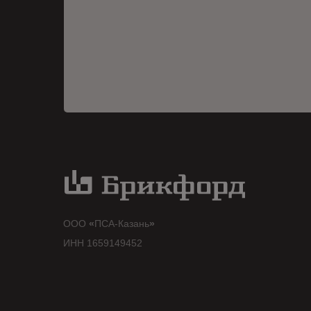
ООО
«
ПСА-Казань
»
ИНН 1659149452