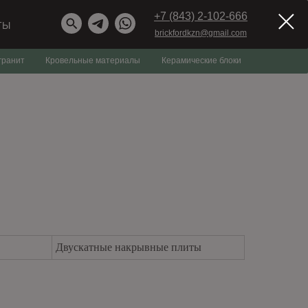
+7 (843) 2-102-666
ТЫ
brickfordkzn@gmail.com
гранит
Кровельные материалы
Керамические блоки
Двускатные накрывные плиты