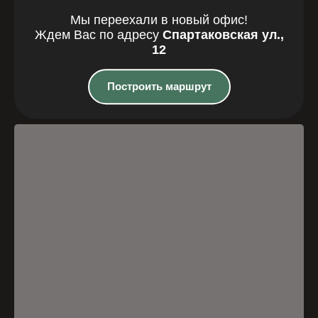
Мы переехали в новый офис!
Где мы
Ждем Вас по адресу
Спартаковская ул.,
12
находимся
Построить маршрут
Казань, Спартаковская улица, 12