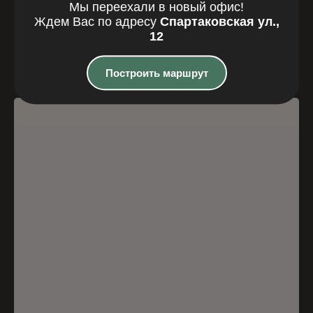
Где мы
Мы переехали в новый офис!
Ждем Вас по адресу
Спартаковская ул.,
находимся
12
Казань, Спартаковская улица, 12
Построить маршрут