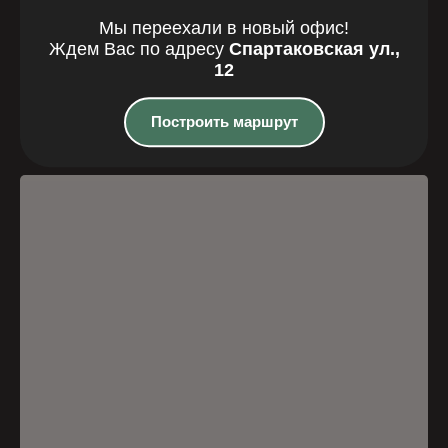
Мы переехали в новый офис!
Где мы
Ждем Вас по адресу
Спартаковская ул.,
12
находимся
Построить маршрут
Казань, Спартаковская улица, 12