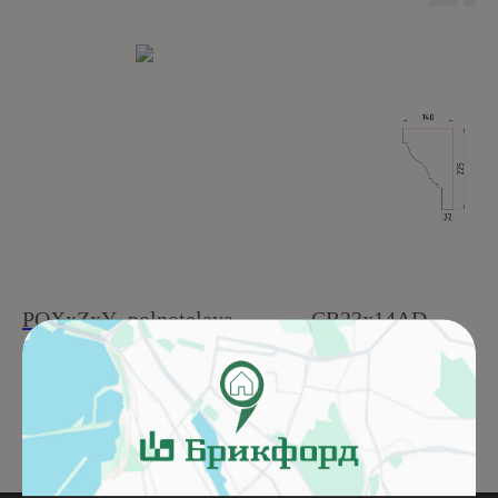
POXxZxY_polnotelaya
CR23x14AD
Подробнее
Подробнее