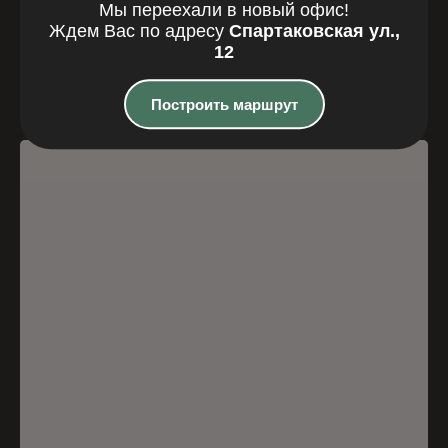
Где мы
Мы переехали в новый офис!
Ждем Вас по адресу
Спартаковская ул.,
находимся
12
Казань, Спартаковская улица, 12
Построить маршрут