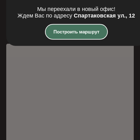
Где мы
Мы переехали в новый офис!
находимся
Ждем Вас по адресу
Спартаковская ул., 12
Казань, Спартаковская улица, 12
Построить маршрут