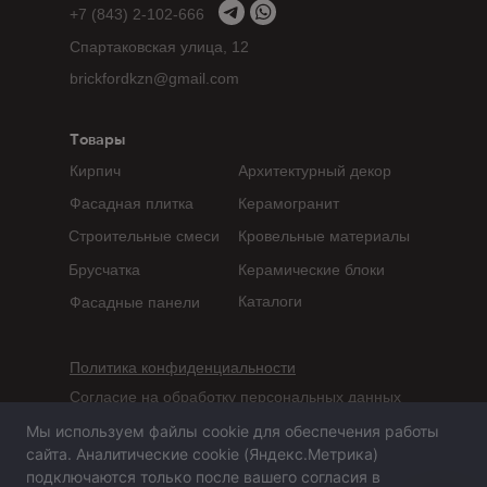
+7 (843) 2-102-666
Спартаковская улица, 12
brickfordkzn@gmail.com
Товары
Кирпич
Архитектурный декор
Фасадная плитка
Керамогранит
Строительные смеси
Кровельные материалы
Брусчатка
Керамические блоки
Каталоги
Фасадные панели
Политика конфиденциальности
Согласие на обработку персональных данных
Мы используем файлы cookie для обеспечения работы
Сайт не является публичной офертой,
сайта. Аналитические cookie (Яндекс.Метрика)
определяемой положениями статьи 437 ГК РФ
подключаются только после вашего согласия в