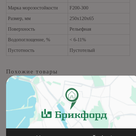
Марка морозостойкости
F200-300
Размер, мм
250х120х65
Поверхность
Рельефная
Водопоглощение, %
< 6-11%
Пустотность
Пустотелый
Похожие товары