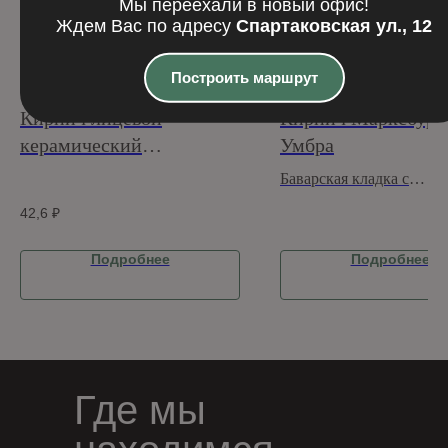
Мы переехали в новый офис!
Ждем Вас по адресу
Спартаковская ул., 12
Построить маршрут
Кирпич лицевой
Кирпич Марксбург
керамический
Умбра
одинарный терракотовый
Баварская кладка с
бостон М150
поверхностью Рельефна
42,6
₽
Подробнее
Подробнее
Где мы