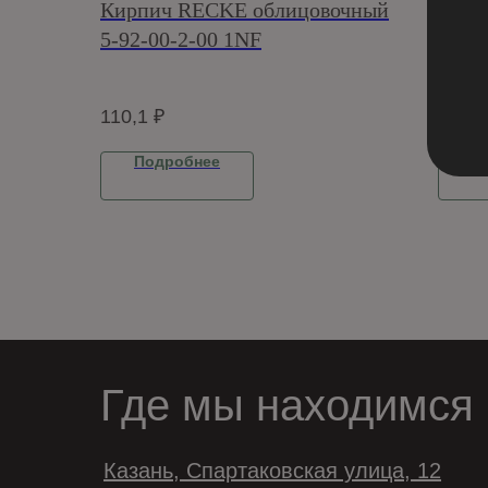
Кирпич RECKE облицовочный
Кирп
5-92-00-2-00 1NF
Стел
Кирпи
110,1
₽
Подробнее
П
Где мы находимся
Казань, Спартаковская улица, 12