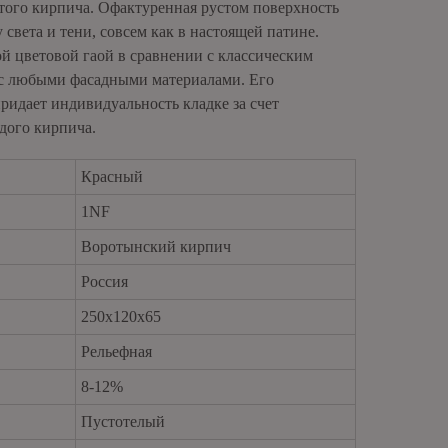
того кирпича. Офактуренная рустом поверхность
света и тени, совсем как в настоящей патине.
ой цветовой гаой в сравнении с классическим
я с любыми фасадными материалами. Его
ридает индивидуальность кладке за счет
дого кирпича.
Красный
1NF
Воротынский кирпич
brickfordkzn@gmail.com
Россия
250х120х65
Рельефная
8-12%
Пустотелый