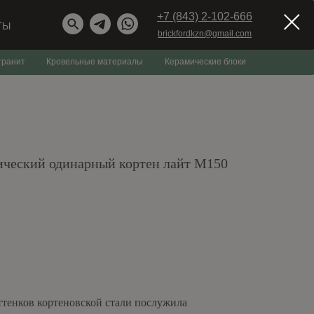
+7 (843) 2-102-666
ТЫ
brickfordkzn@gmail.com
гранит
Кровельные материалы
Керамические блоки
ический одинарный кортен лайт М150
ттенков кортеновской стали послужила