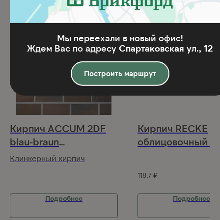
Мы переехали в новый офис!
Ждем Вас по адресу
Спартаковская ул., 12
Построить маршрут
Кирпич ACCUM 2DF
Кирпич RECKE
blau-braun
облицовочный 1-
(240х115х113)
00-0-00 1NF
Клинкерный кирпич
118,7
₽
Подробнее
Подробнее