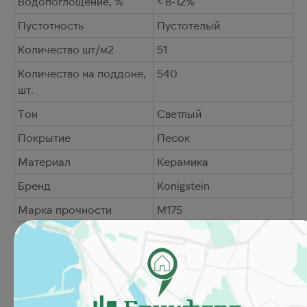
Водопоглощение, %
< 8-12%
Пустотность
Пустотелый
Количество шт/м2
51
Количество на поддоне,
540
шт.
Тон
Светлый
Покрытие
Песок
Материал
Керамика
Бренд
Konigstein
Марка прочности
M175
Похожие товары