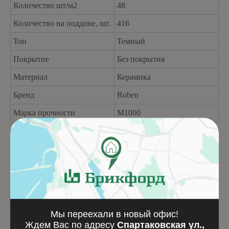
Количество шт/м2
48
Количество на поддоне, шт.
416
Тон
Темный
Покрытие
Без покрытия
Материал
Керамика
Бренд
Roben
Марка прочности
M1000
Похожие товары
Мы переехали в новый офис!
Ждем Вас по адресу
Спартаковская ул.,