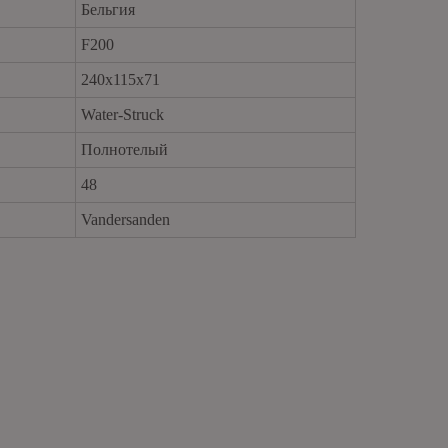
Бельгия
brickfordkzn@gmail.com
F200
240x115x71
Water-Struck
Полнотелый
48
Vandersanden