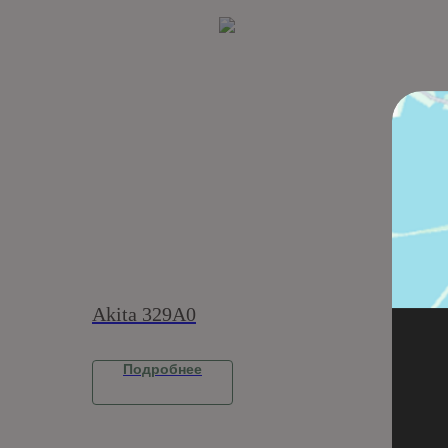
Akita 329A0
Vulc
Подробнее
П