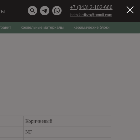
+7 (843) 2-102-666
ТЫ
brickfordkzn@gmail.com
гранит
Кровельные материалы
Керамические блоки
Коричневый
NF