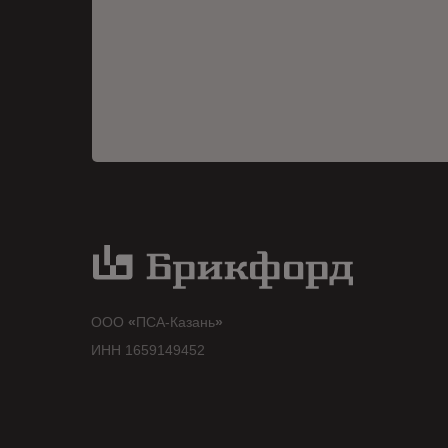
ООО
«
ПСА-Казань
»
ИНН 1659149452