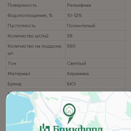
Поверхность
Рельефная
Водопоглощение, %
10-12%
Пустотность
Полнотелый
Количество шт/м2
59
Количество на поддоне,
560
шт.
Тон
Светлый
Материал
Керамика
Бренд
БКЗ
Марка прочности
M125-150
Похожие товары