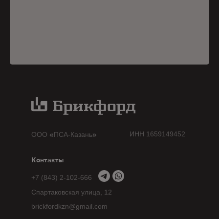
«
»
ИНН 1659149452
ООО
ПСА-Казань
Контакты
+7 (843) 2-102-666
Спартаковская улица, 12
brickfordkzn@gmail.com