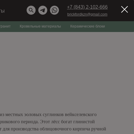
+7 (843) 2-102-666
ТЫ
brickfordkzn@gmail.com
гранит
Кровельные материалы
Керамические блоки
из местных эоловых суглинков вейкселевского
икового периода. Этот лёсс богат глинистой
т для производства облицовочного кирпича ручной