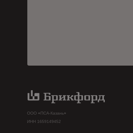
ООО
«
ПСА-Казань
»
ИНН 1659149452