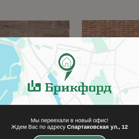
ич ручной формовки
Terra Cotta 304A0
бах EcoWDF
ч ручной формовки
Мы переехали в новый офис!
Ждем Вас по адресу
Спартаковская ул., 12
одробнее
Подробнее