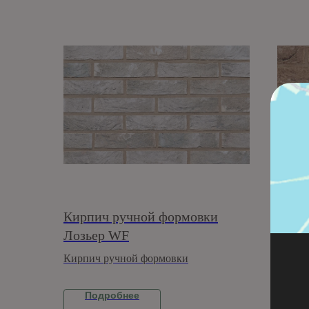
Кирпич ручной формовки
Кирп
Лозьер WF
Вейс
Кирпич ручной формовки
Кирпи
Подробнее
П