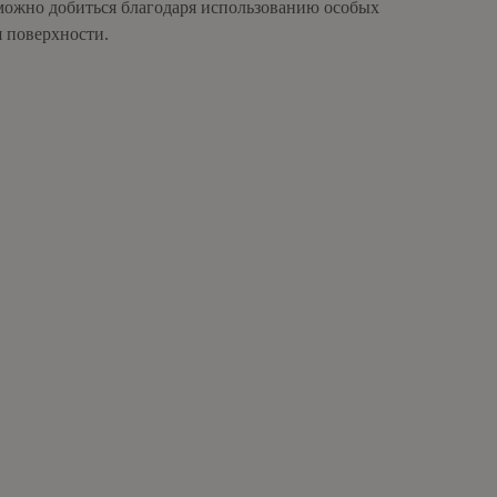
можно добиться благодаря использованию особых
 поверхности.
brickfordkzn@gmail.com