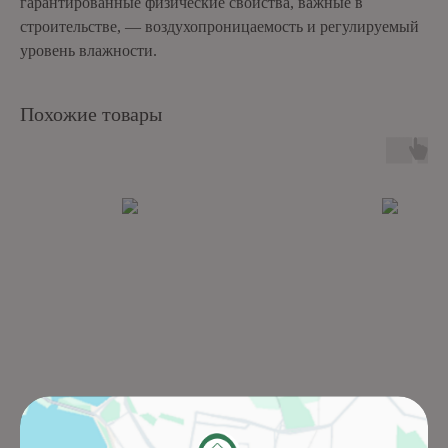
гарантированные физические свойства, важные в
строительстве, — воздухопроницаемость и регулируемый
уровень влажности.
Похожие товары
Кирпич ручной
Sella 062A0