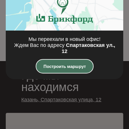
формовки Монс-Роял
EcoWDF
Кирпич ручной формовки
Подробнее
Подробнее
Мы переехали в новый офис!
Ждем Вас по адресу
Спартаковская ул.,
12
Построить маршрут
Где мы
находимся
Казань, Спартаковская улица, 12