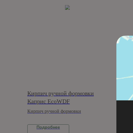
Кирпич ручной формовки
Wapp
Каприс EcoWDF
362A
Кирпич ручной формовки
Подробнее
П