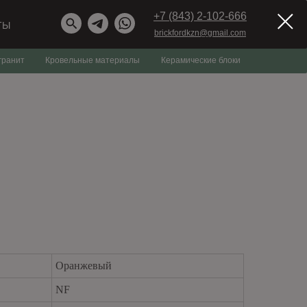
+7 (843) 2-102-666
ТЫ
brickfordkzn@gmail.com
гранит
Кровельные материалы
Керамические блоки
Оранжевый
NF