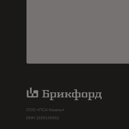
ООО
«
ПСА-Казань
»
ИНН 1659149452