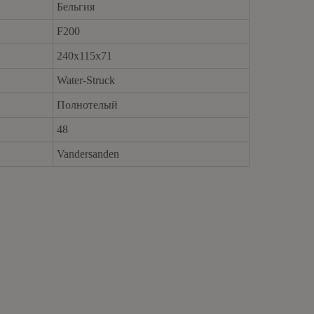
Бельгия
F200
240x115x71
brickfordkzn@gmail.com
Water-Struck
Полнотелый
48
Vandersanden