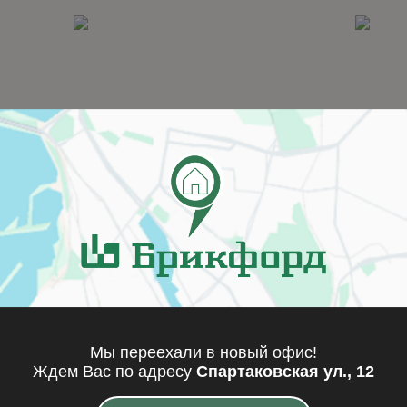
er/Rainbow Greydust
Mistral 058A0
0
Мы переехали в новый офис!
Ждем Вас по адресу
Спартаковская ул., 12
одробнее
Подробнее