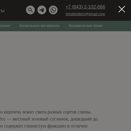
+7 (843) 2-102-666
ТЫ
brickfordkzn@gmail.com
гранит
Кровельные материалы
Керамические блоки
о кирпича лежит смесь разных сортов глины.
ёсс — местный эоловый суглинок, дошедший до
 Он содержит глинистую фракцию и отлично