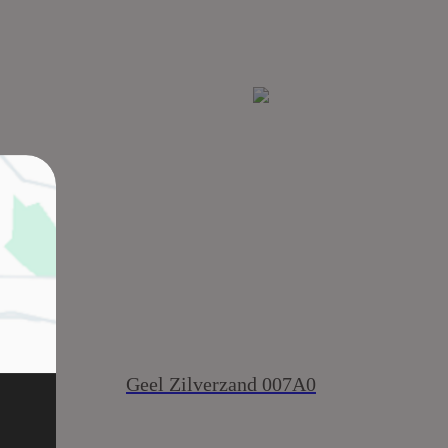
овки
Geel Zilverzand 007A0