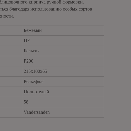
облицовочного кирпича ручной формовки.
ться благодаря использованию особых сортов
хности.
Бежевый
DF
brickfordkzn@gmail.com
Бельгия
F200
215x100x65
Рельефная
Полнотелый
58
Vandersanden