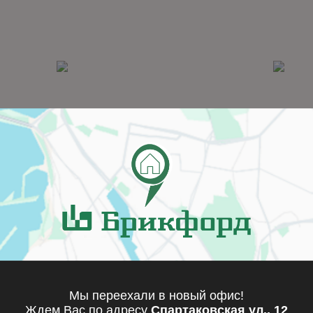
ич ручной формовки
Кирпич ручной форм
р Блек
Монс
Мы переехали в новый офис!
Ждем Вас по адресу
Спартаковская ул., 12
ч ручной формовки
Кирпич ручной формовки