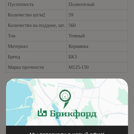
Пустотность
Полнотелый
Количество шт/м2
59
Количество на поддоне, шт.
560
Тон
Темный
Материал
Керамика
Бренд
БКЗ
Марка прочности
M125-150
Похожие товары