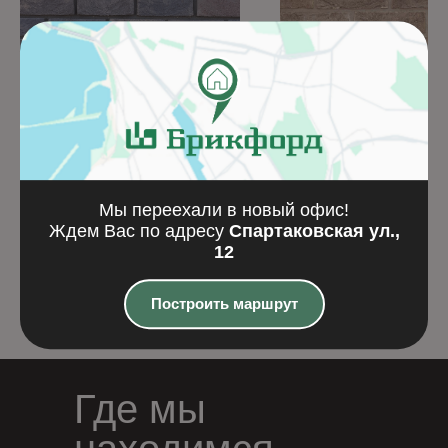
Кирпич ручной
Кирпич ручной
формовки Гауди
формовки Вейсбах
EcoWDF
Кирпич ручной формовки
Кирпич ручной формов
Мы переехали в новый офис!
Ждем Вас по адресу
Спартаковская ул.,
12
Подробнее
Подробнее
Построить маршрут
Где мы