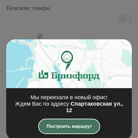
Похожие товары
Мы переехали в новый офис!
Ждем Вас по адресу
Спартаковская ул.,
Кирпич ручной
Stensen 538A5
12
формовки Биаритц Роял
EcoWDF
Построить маршрут
Кирпич ручной формовки