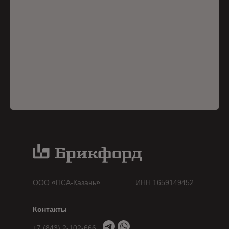
ООО
«
ПСА-Казань
»
ИНН 1659149452
Контакты
+7 (843) 2-102-666