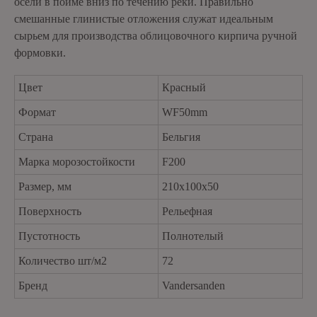
осели в пойме вниз по течению реки. Правильно
смешанные глинистые отложения служат идеальным
сырьем для производства облицовочного кирпича ручной
формовки.
Цвет
Красный
Формат
WF50mm
Страна
Бельгия
Марка морозостойкости
F200
Размер, мм
210x100x50
Поверхность
Рельефная
Пустотность
Полнотелый
Количество шт/м2
72
Бренд
Vandersanden