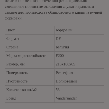
осели в пойме вниз по течению реки. Правильно
смешанные глинистые отложения служат идеальным
сырьем для производства облицовочного кирпича ручной
формовки.
Цвет
Бордовый
Формат
DF
Страна
Бельгия
Марка морозостойкости
F200
Размер, мм
215x100x65
Поверхность
Рельефная
Пустотность
Полнотелый
Количество шт/м2
58
Бренд
Vandersanden