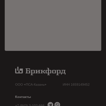
ООО
«
ПСА-Казань
»
ИНН 1659149452
Контакты
+7 (843) 2-102-666