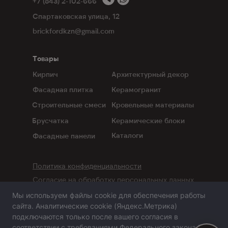
+7 (843) 2-102-666
Спартаковская улица, 12
brickfordkzn@gmail.com
Товары
Кирпич
Архитектурный декор
Фасадная плитка
Керамогранит
Строительные смеси
Кровельные материалы
Брусчатка
Керамические блоки
Каталоги
Фасадные панели
Политика конфиденциальности
Согласие на обработку персональных данных
Мы используем файлы cookie для обеспечения работы
Сайт не является публичной офертой,
сайта. Аналитические cookie (Яндекс.Метрика)
определяемой положениями статьи 437 ГК РФ
подключаются только после вашего согласия в
соответствии с требованиями Федерального закона №