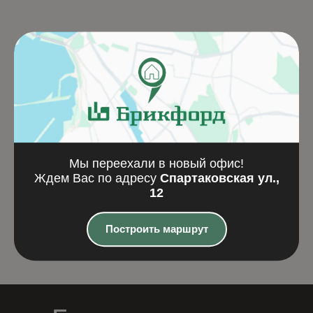
KERAKAM 38+
Кирпич полнотелы
качественные откосы и
керамический
Мы переехали в новый офис!
правильная перевязка
одинарный красны
Ждем Вас по адресу
Спартаковская ул.,
98
₽
18,7
₽
12
М150 ГОСТ 530-20
Подробнее
Подробнее
Построить маршрут