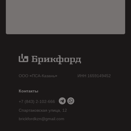
ООО
«
ПСА-Казань
»
ИНН 1659149452
Контакты
+7 (843) 2-102-666
Спартаковская улица, 12
brickfordkzn@gmail.com