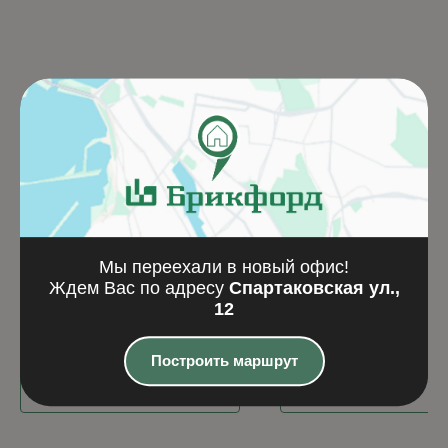
Кирпич рядовой
KERAKAM Vent — 
Мы переехали в новый офис!
Ждем Вас по адресу
Спартаковская ул.,
керамический
раза экономичнее
12
утолщенный М150-М175
вентканалов из ки
14,2
₽
197
₽
ГОСТ 530-2012
Построить маршрут
Подробнее
Подробнее