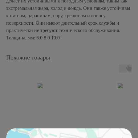
делает их устойчивыми к погодным условиям, таким как
экстремальная жара, холод и дождь. Они также устойчивы
к пятнам, царапинам, пару, трещинам и износу
поверхности. Они имеют длительный срок службы и
практически не требуют технического обслуживания.
Толщина, мм: 6.0 8.0 10.0
Похожие товары