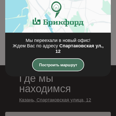
Фибропанель NATURA
Фибропанель NAT
N359 (2500x1250x8)
N251 (2500x1250x8
Подробнее
Подробнее
Мы переехали в новый офис!
Ждем Вас по адресу
Спартаковская ул.,
12
Построить маршрут
Где мы
находимся
Казань, Спартаковская улица, 12