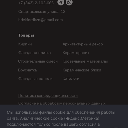
+7 (843) 2-102-666
Спартаковская улица, 12
brickfordkzn@gmail.com
Товары
Кирпич
Архитектурный декор
Фасадная плитка
Керамогранит
Строительные смеси
Кровельные материалы
Брусчатка
Керамические блоки
Каталоги
Фасадные панели
Политика конфиденциальности
Согласие на обработку персональных данных
Мы используем файлы cookie для обеспечения работы
Сайт не является публичной офертой,
сайта. Аналитические cookie (Яндекс.Метрика)
определяемой положениями статьи 437 ГК РФ
подключаются только после вашего согласия в