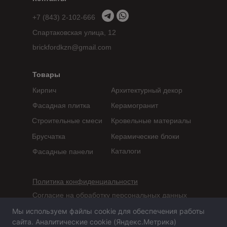
+7 (843) 2-102-666
Спартаковская улица, 12
brickfordkzn@gmail.com
Товары
Кирпич
Архитектурный декор
Фасадная плитка
Керамогранит
Строительные смеси
Кровельные материалы
Брусчатка
Керамические блоки
Каталоги
Фасадные панели
Политика конфиденциальности
Согласие на обработку персональных данных
Мы используем файлы cookie для обеспечения работы
Сайт не является публичной офертой,
сайта. Аналитические cookie (Яндекс.Метрика)
определяемой положениями статьи 437 ГК РФ