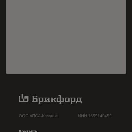
ООО
«
ПСА-Казань
»
ИНН 1659149452
Контакты