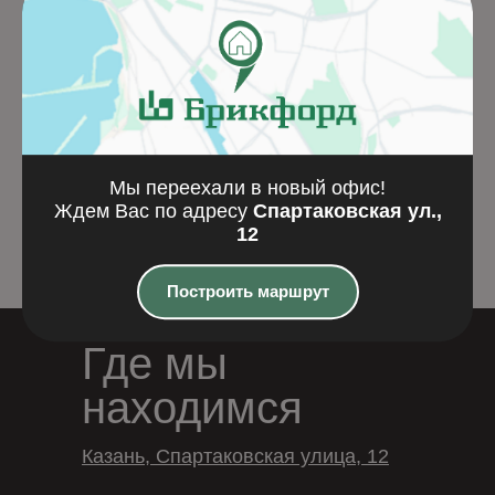
Фибропанель NATURA
PATTERN polished 
N294 (2500x1250x8)
Мы переехали в новый офис!
Подробнее
Подробнее
Ждем Вас по адресу
Спартаковская ул.,
12
Построить маршрут
Где мы
находимся
Казань, Спартаковская улица, 12