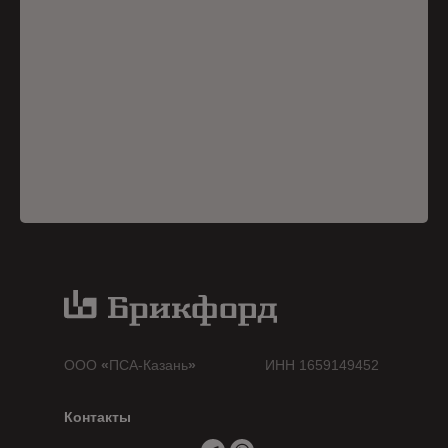
ООО
«
ПСА-Казань
»
ИНН 1659149452
Контакты