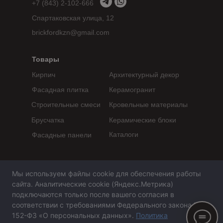
+7 (843) 2-102-666
Спартаковская улица, 12
brickfordkzn@gmail.com
Товары
Кирпич
Архитектурный декор
Фасадная плитка
Керамогранит
Строительные смеси
Кровельные материалы
Брусчатка
Керамические блоки
Каталоги
Фасадные панели
Политика конфиденциальности
Мы используем файлы cookie для обеспечения работы
Согласие на обработку персональных данных
сайта. Аналитические cookie (Яндекс.Метрика)
подключаются только после вашего согласия в
Сайт не является публичной офертой,
соответствии с требованиями Федерального закона №
определяемой положениями статьи 437 ГК РФ
152-ФЗ «О персональных данных».
Политика