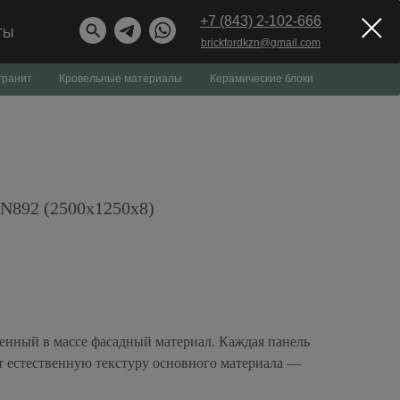
+7 (843) 2-102-666
ТЫ
brickfordkzn@gmail.com
гранит
Кровельные материалы
Керамические блоки
892 (2500x1250x8)
ашенный в массе фасадный материал. Каждая панель
т естественную текстуру основного материала —