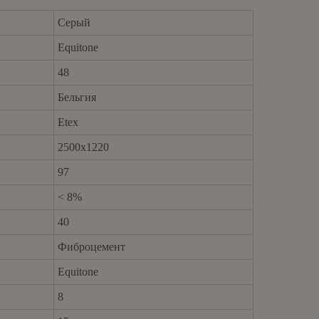
Серый
Equitone
48
Бельгия
Etex
2500х1220
brickfordkzn@gmail.com
97
< 8%
40
Фиброцемент
Equitone
8