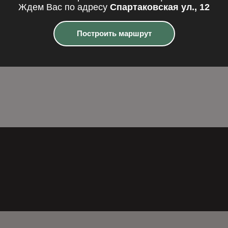
ERN polished PL30
Фибропанель NATU
Ждем Вас по адресу
Спартаковская ул., 12
(2500x1250x8)
Построить маршрут
одробнее
Подробнее