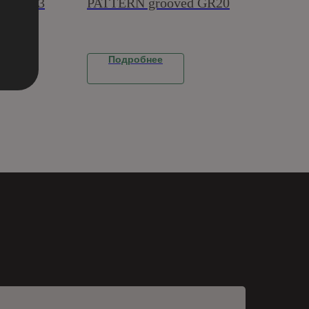
RA N163
PATTERN grooved GR20
Подробнее