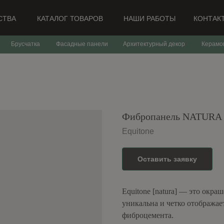
СТВА
КАТАЛОГ ТОВАРОВ
НАШИ РАБОТЫ
КОНТАК
Брусчатка
Фасадные панели
Архитектурный декор
Керамо
Фибропанель NATURA N
Equitone
Оставить заявку
Equitone [natura] — это окр
уникальна и четко отображае
фиброцемента.