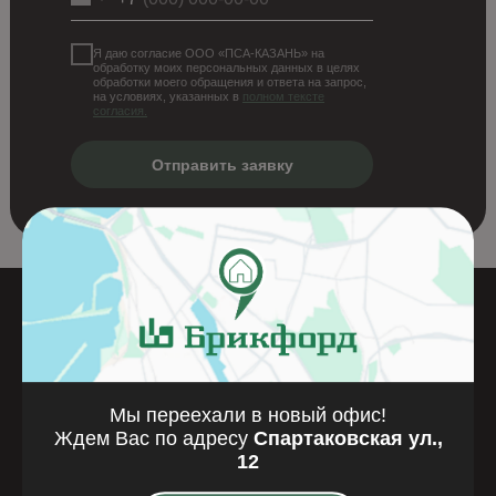
Я даю согласие ООО «ПСА-КАЗАНЬ» на
обработку моих персональных данных в целях
обработки моего обращения и ответа на запрос,
на условиях, указанных в
полном тексте
согласия.
Отправить заявку
Где мы
находимся
Мы переехали в новый офис!
Казань, Спартаковская улица, 12
Ждем Вас по адресу
Спартаковская ул.,
12