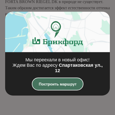
FORTA BROWN RIEGEL DK в природе не существует.
Таким образом достигается эффект естественности оттенка
на облицованной поверхности, и исключается унылое
однообразие внешнего вида облицовки, характерное в
случаях, когда производитель «штампует» одинаковые
плитки.
Важно отметить, что клинкер TERRAMATIC обладает
высочайшим качеством уровня лидеров мирового
производства.
Мы переехали в новый офис!
Ждем Вас по адресу
Спартаковская ул.,
Похожие товары
12
Построить маршрут