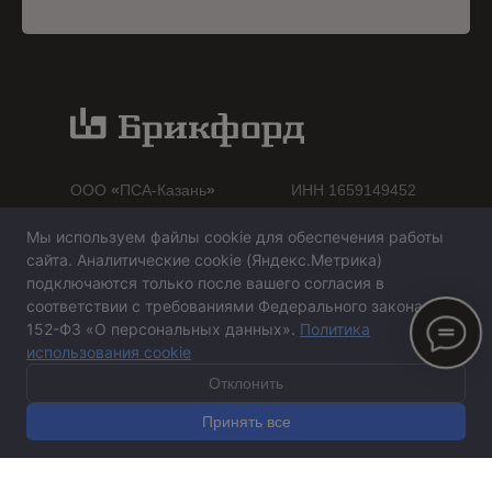
ООО
«
ПСА-Казань
»
ИНН 1659149452
Мы используем файлы cookie для обеспечения работы
Контакты
сайта. Аналитические cookie (Яндекс.Метрика)
подключаются только после вашего согласия в
+7 (843) 2-102-666
соответствии с требованиями Федерального закона №
Спартаковская улица, 12
152-ФЗ «О персональных данных».
Политика
использования cookie
brickfordkzn@gmail.com
Отклонить
Товары
Принять все
Кирпич
Архитектурный декор
Фасадная плитка
Керамогранит