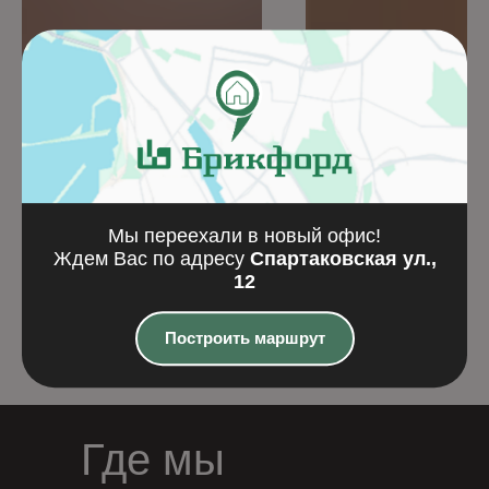
Плитка DYKBRAND
Лотиан
flamisch-bunt NF
(240x14x71)
1 650
₽
Мы переехали в новый офис!
188
₽
Ждем Вас по адресу
Спартаковская ул.,
12
Подробнее
Подробнее
Построить маршрут
Где мы