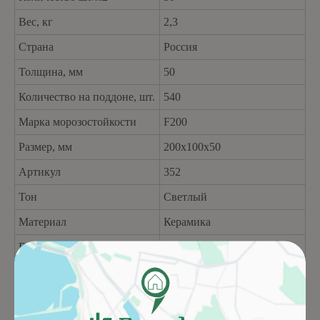
Вес, кг
2,3
Страна
Россия
Толщина, мм
50
Количество на поддоне, шт.
540
Марка морозостойкости
F200
Размер, мм
200x100x50
Артикул
352
Тон
Светлый
Материал
Керамика
Водопоглощение, %
< 2,5
Бренд
ЛСР