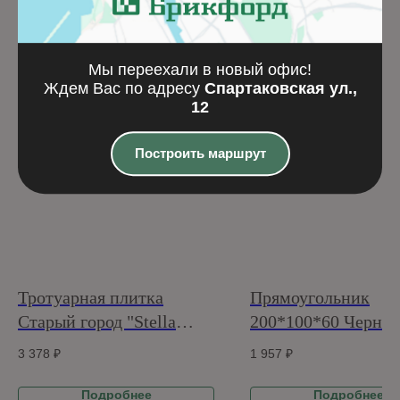
Похожие товары
Мы переехали в новый офис!
Ждем Вас по адресу
Спартаковская ул.,
12
Построить маршрут
Тротуарная плитка
Прямоугольник
Старый город "Stella
200*100*60 Черны
Nera"
(верхний прокрас,
3 378
₽
1 957
₽
минифаска)
Подробнее
Подробнее