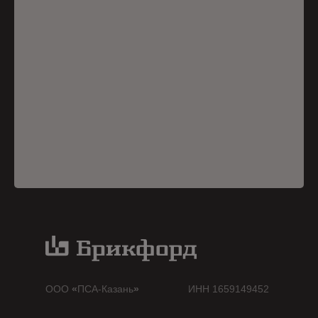
ООО
«
ПСА-Казань
»
ИНН 1659149452