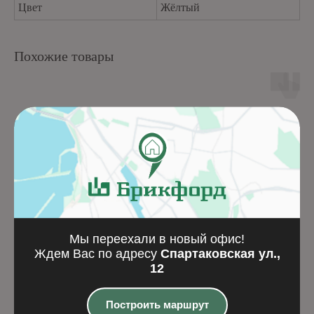
Цвет
Жёлтый
Похожие товары
Мы переехали в новый офис!
Ждем Вас по адресу
Спартаковская ул.,
12
Тротуарная плитка
Клинкерная брусча
Построить маршрут
Маринталь Чёрный
Castella (200x100x6