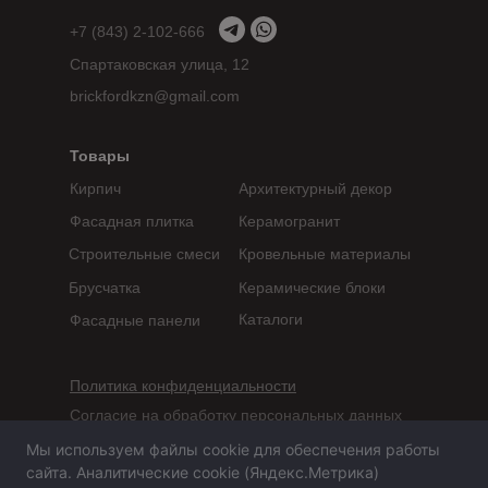
+7 (843) 2-102-666
Спартаковская улица, 12
brickfordkzn@gmail.com
Товары
Кирпич
Архитектурный декор
Фасадная плитка
Керамогранит
Строительные смеси
Кровельные материалы
Брусчатка
Керамические блоки
Каталоги
Фасадные панели
Политика конфиденциальности
Согласие на обработку персональных данных
Мы используем файлы cookie для обеспечения работы
Сайт не является публичной офертой,
сайта. Аналитические cookie (Яндекс.Метрика)
определяемой положениями статьи 437 ГК РФ