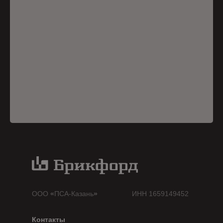
ООО
«
ПСА-Казань
»
ИНН 1659149452
Контакты